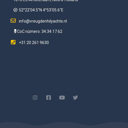
52°22'04.5"N 4°53'05.6"E
info@vreugdenhilyachts.nl
CoC número: 34.34.17.62
+31 20 261 9630