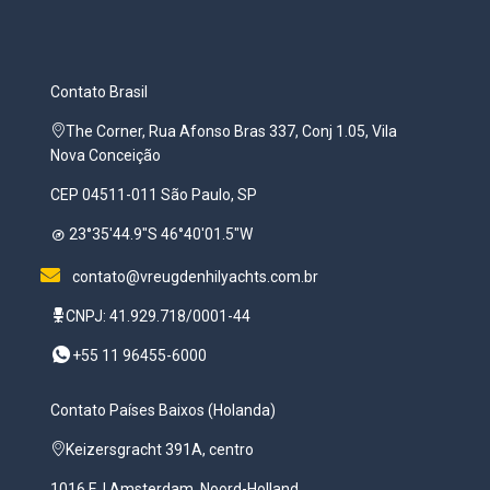
Contato Brasil
The Corner, Rua Afonso Bras 337, Conj 1.05, Vila
Nova Conceição
CEP 04511-011 São Paulo, SP
23°35'44.9"S 46°40'01.5"W
contato@vreugdenhilyachts.com.br
CNPJ: 41.929.718/0001-44
+55 11 96455-6000
Contato Países Baixos (Holanda)
Keizersgracht 391A, centro
1016 EJ Amsterdam, Noord-Holland