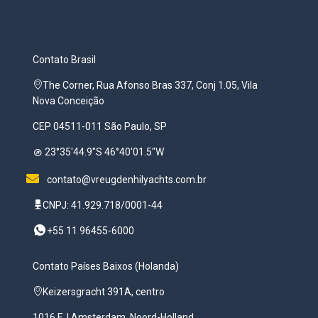
Contato Brasil
The Corner, Rua Afonso Bras 337, Conj 1.05, Vila
Nova Conceição
CEP 04511-011 São Paulo, SP
23°35'44.9"S 46°40'01.5"W
contato@vreugdenhilyachts.com.br
CNPJ: 41.929.718/0001-44
+55 11 96455-6000
Contato Países Baixos (Holanda)
Keizersgracht 391A, centro
1016 EJ Amsterdam, Noord-Holland