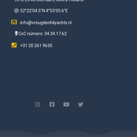
52°22'04.5"N 4°53'05.6"E
info@vreugdenhilyachts.nl
CoC número: 34.34.17.62
+31 20 261 9630