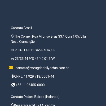
Contato Brasil
The Corner, Rua Afonso Bras 337, Conj 1.05, Vila
Nova Conceição
CEP 04511-011 São Paulo, SP
23°35'44.9"S 46°40'01.5"W
contato@vreugdenhilyachts.com.br
CNPJ: 41.929.718/0001-44
+55 11 96455-6000
Contato Países Baixos (Holanda)
Keizersgracht 391A, centro