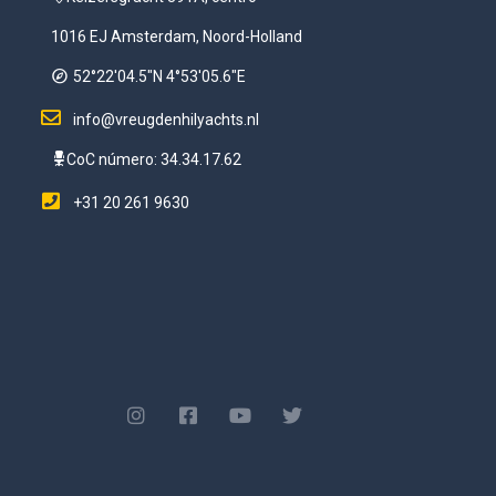
1016 EJ Amsterdam, Noord-Holland
52°22'04.5"N 4°53'05.6"E
info@vreugdenhilyachts.nl
CoC número: 34.34.17.62
+31 20 261 9630