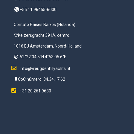
+55 11 96455-6000
Contato Países Baixos (Holanda)
Keizersgracht 391A, centro
1016 EJ Amsterdam, Noord-Holland
52°22'04.5"N 4°53'05.6"E
info@vreugdenhilyachts.nl
CoC número: 34.34.17.62
+31 20 261 9630