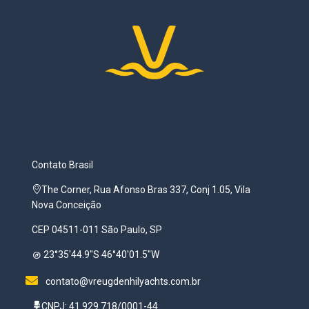
Contato Brasil
The Corner, Rua Afonso Bras 337, Conj 1.05, Vila
Nova Conceição
CEP 04511-011 São Paulo, SP
23°35'44.9"S 46°40'01.5"W
contato@vreugdenhilyachts.com.br
CNPJ: 41.929.718/0001-44